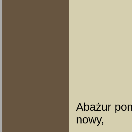
Abażur pom
nowy,