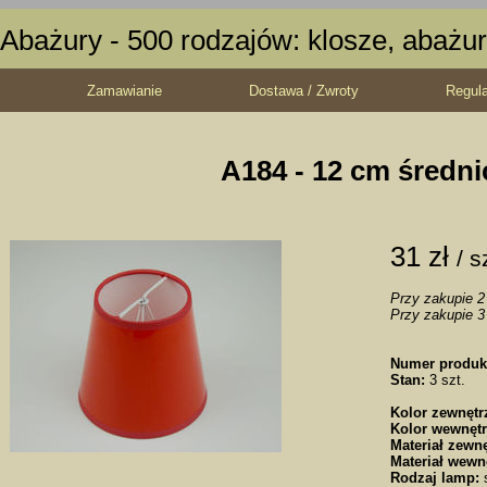
Abażury - 500 rodzajów: klosze, abażur
Zamawianie
Dostawa / Zwroty
Regul
A184 - 12 cm średni
31 zł
/ s
Przy zakupie 2 
Przy zakupie 3 
Numer produk
Stan:
3 szt.
Kolor zewnętr
Kolor wewnętr
Materiał zewnę
Materiał wewn
Rodzaj lamp:
s