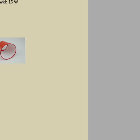
wki:
15 W