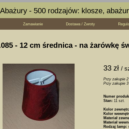
Abażury - 500 rodzajów: klosze, abażur
Zamawianie
Dostawa / Zwroty
Regul
085 - 12 cm średnica - na żarówkę ś
33 zł
/ s
Przy zakupie 2 
Przy zakupie 3 
Numer produk
Stan:
11 szt.
Kolor zewnętr
Kolor wewnętr
Materiał zewnę
Materiał wewn
Rodzaj lamp:
s