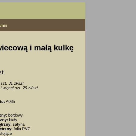
amin
wiecową i małą kulkę
zt.
szt. 31 zł/szt.
i więcej szt. 29 zł/szt.
tu:
A085
zny:
bordowy
zny:
biały
trzny:
satyna
ętrzny:
folia PVC
tojące