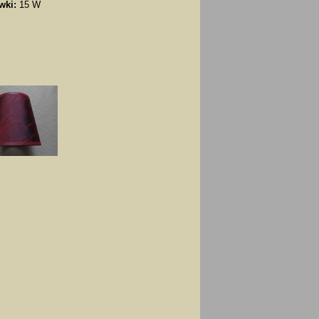
wki:
15 W