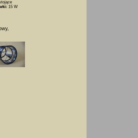
tojące
wki:
15 W
owy,