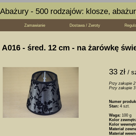
Abażury - 500 rodzajów: klosze, abażur
Zamawianie
Dostawa / Zwroty
Regul
A016 - śred. 12 cm - na żarówkę świ
33 zł
/ s
Przy zakupie 2 
Przy zakupie 3 
Numer produk
Stan:
4 szt.
Waga:
100 g
Kolor zewnętr
Kolor wewnętr
Materiał zewnę
Materiał wewn