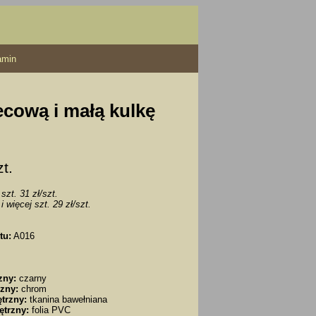
amin
ecową i małą kulkę
zt.
szt. 31 zł/szt.
i więcej szt. 29 zł/szt.
tu:
A016
zny:
czarny
zny:
chrom
trzny:
tkanina bawełniana
ętrzny:
folia PVC