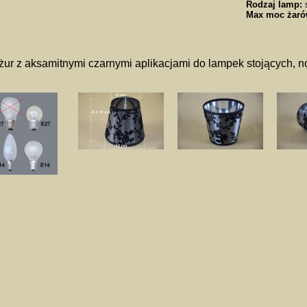
Rodzaj lamp:
s
Max moc żaró
ur z aksamitnymi czarnymi aplikacjami do lampek stojących, n