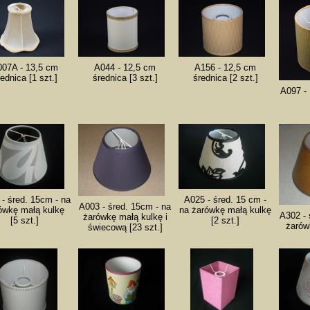
07A - 13,5 cm
A044 - 12,5 cm
A156 - 12,5 cm
ednica [1 szt.]
średnica [3 szt.]
średnica [2 szt.]
A097 -
- śred. 15cm - na
A025 - śred. 15 cm -
A003 - śred. 15cm - na
ówkę małą kulkę
na żarówkę małą kulkę
A302 - 
żarówkę małą kulkę i
[5 szt.]
[2 szt.]
żarów
świecową [23 szt.]