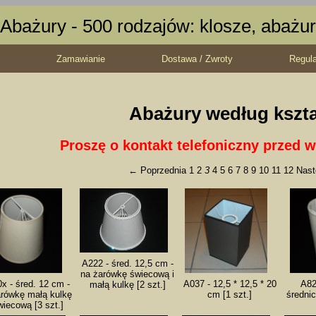
Abażury - 500 rodzajów: klosze, abażur
Zamawianie
Dostawa / Zwroty
Regul
Abażury według kszt
Proszę o kontakt telefoniczny przed w
← Poprzednia
1
2
3
4
5
6
7
8
9
10
11
12
Nas
A222 - śred. 12,5 cm -
na żarówkę świecową i
x - śred. 12 cm -
A037 - 12,5 * 12,5 * 20
A82
małą kulkę [2 szt.]
arówkę małą kulkę
cm [1 szt.]
średnic
wiecową [3 szt.]