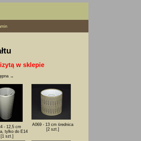
amin
ałtu
izytą w sklepie
tępna →
A069 - 13 cm średnica
4 - 12,5 cm
[2 szt.]
a, tylko do E14
[1 szt.]