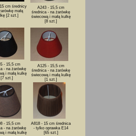
 15 cm średnicy
A243 - 15,5 cm
 żarówkę małą
średnica - na żarówkę
lkę [2 szt.]
świecową i małą kulkę
[8 szt.]
5 - 15,5 cm
A125 - 15,5 cm
ca - na żarówkę
średnica - na żarówkę
wą i małą kulkę
świecową i małą kulkę
[7 szt.]
[1 szt.]
8 - 15,5 cm
A818 - 15 cm średnica
ca - na żarówkę
- tylko oprawka E14
wą i małą kulkę
[65 szt.]