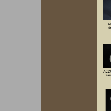
A0
śr
A013 
żar