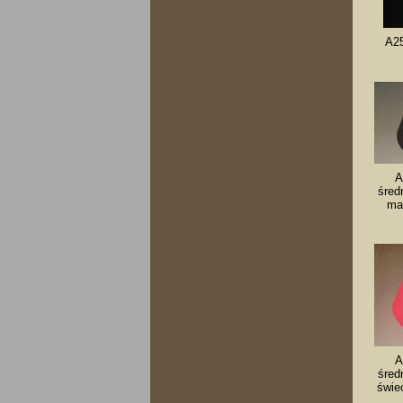
A25
A
śred
mał
A
śred
świe