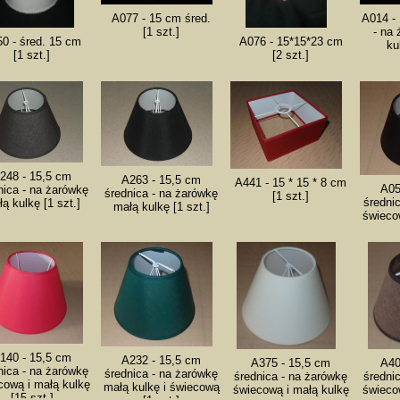
A077 - 15 cm śred.
A014 -
[1 szt.]
- na
0 - śred. 15 cm
A076 - 15*15*23 cm
ku
[1 szt.]
[2 szt.]
248 - 15,5 cm
A263 - 15,5 cm
A441 - 15 * 15 * 8 cm
A05
nica - na żarówkę
średnica - na żarówkę
[1 szt.]
średni
ą kulkę [1 szt.]
małą kulkę [1 szt.]
świeco
140 - 15,5 cm
A232 - 15,5 cm
A375 - 15,5 cm
A40
nica - na żarówkę
średnica - na żarówkę
średnica - na żarówkę
średni
cową i małą kulkę
małą kulkę i świecową
świecową i małą kulkę
świeco
[15 szt.]