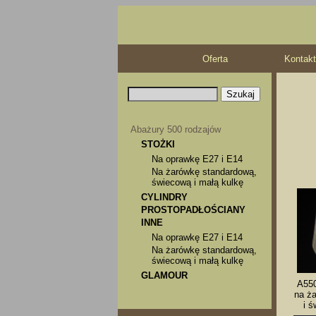
Oferta
Kontakt
Abażury 500 rodzajów
STOŻKI
Na oprawkę E27 i E14
Na żarówkę standardową,
świecową i małą kulkę
CYLINDRY
PROSTOPADŁOŚCIANY
INNE
Na oprawkę E27 i E14
Na żarówkę standardową,
świecową i małą kulkę
GLAMOUR
A550
na ż
i ś